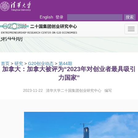
English
登录
搜索
Tog
nav
第44期
首页
>
研究
>
G20创业动态
>
第44期
加拿大：加拿大被评为“2023年对创业者最具吸引
力国家”
2023-11-22
清华大学二十国集团创业研究中心
编写