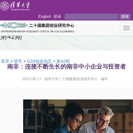
English
登录
搜索
Tog
nav
第42期
首页
>
研究
>
G20创业动态
>
第42期
南非：连接不断生长的南非中小企业与投资者
2023-08-17
清华大学二十国集团创业研究中心
编写