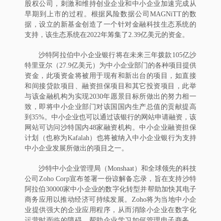
股权公司，刺激和维持创业企业和中小企业加速完成从
早期到上市的过程。根据风险数据公司MAGNiTT的数
据，设立的新基金创造了一个针对金融科技生态系统的
支持，该生态系统在2022年筹集了2.39亿美元的资金。
沙特阿拉伯中小企业银行将在未来三年拨款105亿沙
特里亚尔（27.9亿美元）为中小企业部门的各种项目提供
资金，此项资金将被用于现有和新出台的项目，如直接
和间接贷款项目、融资担保项目和其它投资项目，此举
与该金融机构为实现2030年愿景目标所做出的努力相一
致，即将中小企业部门对该国国内生产总值的贡献提高
到35%。中小企业也可以通过该银行的网站申请融资，该
网站可访问沙特国内48家融资机构。中小企业融资担保
计划（也称为Kafalah）也将被纳入中小企业银行为支持
中小企业发展所做出的项目之一。
沙特中小企业管理局（Monshaat）和全球领先的科技
公司Zoho Corp宣布签署一份谅解备忘录，旨在支持沙特
阿拉伯30000家中小企业的数字化转型并帮助加快其电子
商务应用以推动经济可持续发展。Zoho将为当地中小企
业提供强大的企业应用程序，从而消除小企业在数字化
运营时面临的障碍，帮助企业学习如何管理电子商务，