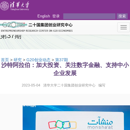
English
登录
搜索
Tog
nav
第37期
首页
>
研究
>
G20创业动态
>
第37期
沙特阿拉伯：加大投资、关注数字金融、支持中小
企业发展
2023-05-04
清华大学二十国集团创业研究中心
编写